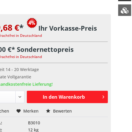
,68 €
*
Ihr Vorkasse-Preis
frachtfrei in Deutschland
00 €* Sondernettopreis
frachtfrei in Deutschland
eit 14 - 20 Werktage
te Vollgarantie
andkostenfreie Lieferung!
In den
Warenkorb
ichen
Merken
Bewerten
.:
B3010
:
12 kg