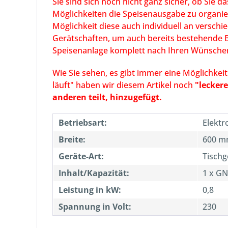
Sie sind sich noch nicht ganz sicher, ob Sie d
Möglichkeiten die Speisenausgabe zu organies
Möglichkeit diese auch individuell an versch
Gerätschaften, um auch bereits bestehende Bu
Speisenanlage komplett nach Ihren Wünschen
Wie Sie sehen, es gibt immer eine Möglichke
läuft" haben wir diesem Artikel noch
"leckere
anderen teilt, hinzugefügt.
Betriebsart:
Elektr
Breite:
600 
Geräte-Art:
Tischg
Inhalt/Kapazität:
1 x GN
Leistung in kW:
0,8
Spannung in Volt:
230