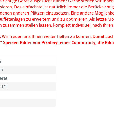
as richtige Gerät ausgesucht haben? Gerne stehen wir Ihnen 
ieren. Das einfachste ist natürlich immer die Berücksichti
iedenen anderen Plätzen einzusetzen. Eine andere Möglichke
ffetanlagen zu erweitern und zu optimieren. Als letzte Mög
 zusammen stellen lassen, komplett individuell nach Ihre
it. Wir freuen uns Ihnen weiter helfen zu können. Damit 
" Speisen-Bilder von Pixabay, einer Community, die Bild
o
mm
erät
 1/1