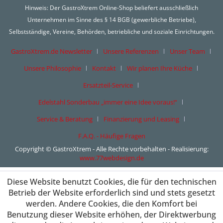
Hinweis: Der GastroXtrem Online-Shop beliefert ausschließlich
Unternehmen im Sinne des § 14 BGB (gewerbliche Betriebe),
Selbstständige, Vereine, Behörden, betriebliche und soziale Einrichtungen.
GastroXtrem.de Newsletter
Unsere Referenzen
Unser Team
Unsere Philosophie
Kontakt
Wir planen Ihre Küche
Ersatzteil-Service
Edelstahl Sonderbau „immer eine Idee voraus!“
Service & Beratung
Finanzierung und Leasing
F.A.Q. - Häufige Fragen
Copyright © GastroXtrem - Alle Rechte vorbehalten - Realisierung:
www.77webdesign.de
Diese Website benutzt Cookies, die für den technischen
Betrieb der Website erforderlich sind und stets gesetzt
werden. Andere Cookies, die den Komfort bei
Benutzung dieser Website erhöhen, der Direktwerbung