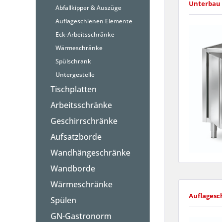
Unterbau 
Abfallkipper & Auszüge
Auflageschienen Elemente
Eck-Arbeitsschränke
Wärmeschränke
Spülschrank
Untergestelle
Tischplatten
Arbeitsschränke
Geschirrschränke
Aufsatzborde
Wandhängeschränke
Wandborde
Wärmeschränke
Auflagesc
Spülen
GN-Gastronorm