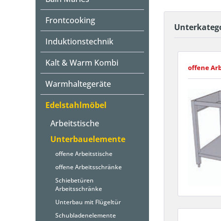
Frontcooking
Unterkateg
Induktionstechnik
Kalt & Warm Kombi
offene Arb
Warmhaltegeräte
Edelstahlmöbel
Arbeitstische
Unterbauelemente
offene Arbeitstische
offene Arbeitsschränke
Schiebetüren
Arbeitsschränke
Unterbau mit Flügeltür
Schubladenelemente