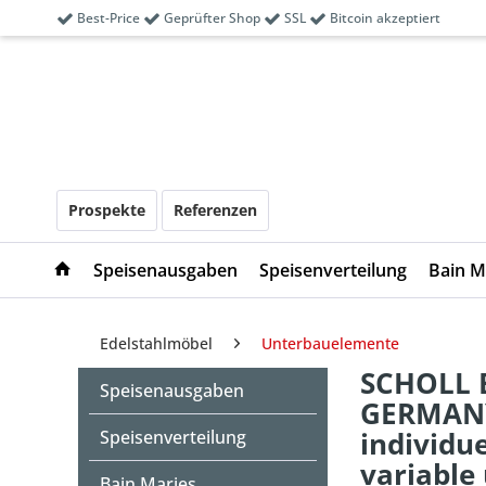
Best-Price
Geprüfter Shop
SSL
Bitcoin akzeptiert
Prospekte
Referenzen
Speisenausgaben
Speisenverteilung
Bain M
Edelstahlmöbel
Unterbauelemente
SCHOLL E
Speisenausgaben
GERMANY 
individu
Speisenverteilung
variable
Bain Maries