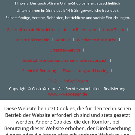
Hinweis: Der GastroXtrem Online-Shop beliefert ausschließlich
Unternehmen im Sinne des § 14 BGB (gewerbliche Betriebe),
Selbstständige, Vereine, Behörden, betriebliche und soziale Einrichtungen.
GastroXtrem.de Newsletter
Unsere Referenzen
Unser Team
Unsere Philosophie
Kontakt
Wir planen Ihre Küche
Ersatzteil-Service
Edelstahl Sonderbau „immer eine Idee voraus!“
Service & Beratung
Finanzierung und Leasing
F.A.Q. - Häufige Fragen
Copyright © GastroXtrem - Alle Rechte vorbehalten - Realisierung:
www.77webdesign.de
Diese Website benutzt Cookies, die für den technischen
Betrieb der Website erforderlich sind und stets gesetzt
werden. Andere Cookies, die den Komfort bei
Benutzung dieser Website erhöhen, der Direktwerbung