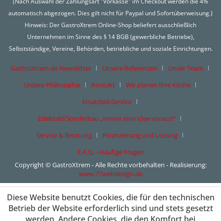
(Nach Auswahl der Zahlungsart "Vorkasse" im Checkout werden die 4%
automatisch abgezogen. Dies gilt nicht für Paypal und Sofortüberweisung.)
Hinweis: Der GastroXtrem Online-Shop beliefert ausschließlich
Unternehmen im Sinne des § 14 BGB (gewerbliche Betriebe),
Selbstständige, Vereine, Behörden, betriebliche und soziale Einrichtungen.
GastroXtrem.de Newsletter
Unsere Referenzen
Unser Team
Unsere Philosophie
Kontakt
Wir planen Ihre Küche
Ersatzteil-Service
Edelstahl Sonderbau „immer eine Idee voraus!“
Service & Beratung
Finanzierung und Leasing
F.A.Q. - Häufige Fragen
Copyright © GastroXtrem - Alle Rechte vorbehalten - Realisierung:
www.77webdesign.de
Diese Website benutzt Cookies, die für den technischen
Betrieb der Website erforderlich sind und stets gesetzt
werden. Andere Cookies, die den Komfort bei