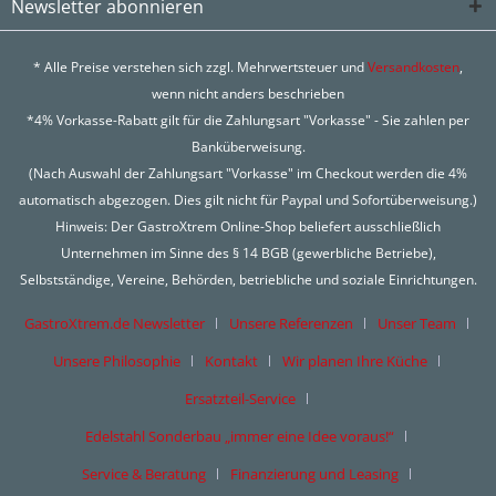
Newsletter abonnieren
* Alle Preise verstehen sich zzgl. Mehrwertsteuer und
Versandkosten
,
wenn nicht anders beschrieben
*4% Vorkasse-Rabatt gilt für die Zahlungsart "Vorkasse" - Sie zahlen per
Banküberweisung.
(Nach Auswahl der Zahlungsart "Vorkasse" im Checkout werden die 4%
automatisch abgezogen. Dies gilt nicht für Paypal und Sofortüberweisung.)
Hinweis: Der GastroXtrem Online-Shop beliefert ausschließlich
Unternehmen im Sinne des § 14 BGB (gewerbliche Betriebe),
Selbstständige, Vereine, Behörden, betriebliche und soziale Einrichtungen.
GastroXtrem.de Newsletter
Unsere Referenzen
Unser Team
Unsere Philosophie
Kontakt
Wir planen Ihre Küche
Ersatzteil-Service
Edelstahl Sonderbau „immer eine Idee voraus!“
Service & Beratung
Finanzierung und Leasing