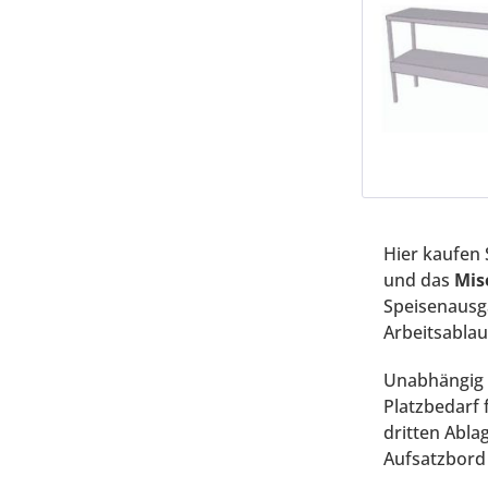
Hier kaufen 
und das
Mis
Speisenausga
Arbeitsablau
Unabhängig v
Platzbedarf 
dritten Abla
Aufsatzbord 