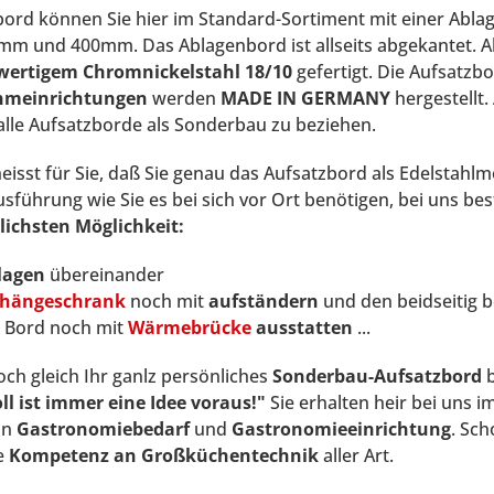
ord können Sie hier im Standard-Sortiment mit einer Ablage
m und 400mm. Das Ablagenbord ist allseits abgekantet. A
ertigem Chromnickelstahl 18/10
gefertigt. Die Aufsatzb
meinrichtungen
werden
MADE IN GERMANY
hergestellt
alle Aufsatzborde als Sonderbau zu beziehen.
eisst für Sie, daß Sie genau das Aufsatzbord als Edelsta
sführung wie Sie es bei sich vor Ort benötigen, bei uns best
lichsten Möglichkeit:
lagen
übereinander
hängeschrank
noch mit
aufständern
und den beidseitig 
e Bord noch mit
Wärmebrücke
ausstatten
...
och gleich Ihr ganlz persönliches
Sonderbau-Aufsatzbord
b
ll ist immer eine Idee voraus!"
Sie erhalten heir bei uns i
an
Gastronomiebedarf
und
Gastronomieeinrichtung
. Sch
e
Kompetenz an Großküchentechnik
aller Art.