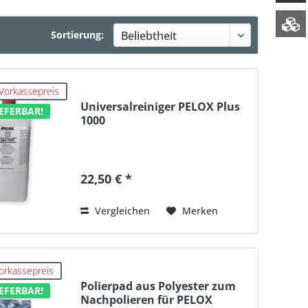
Sortierung:
Vorkassepreis
Universalreiniger PELOX Plus
EFERBAR!
1000
22,50 € *
Vergleichen
Merken
orkassepreis
Polierpad aus Polyester zum
EFERBAR!
Nachpolieren für PELOX