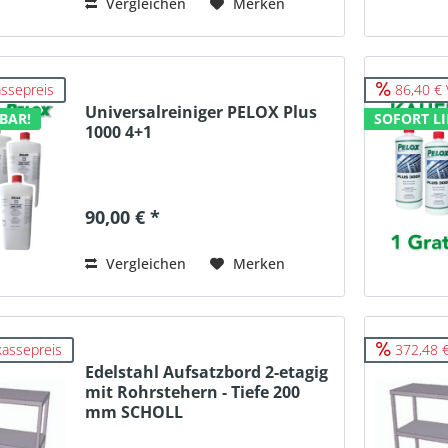
Vergleichen
Merken
ssepreis
86,40 € 
Universalreiniger PELOX Plus
BAR!
SOFORT LI
1000 4+1
90,00 € *
Vergleichen
Merken
kassepreis
372,48 €
Edelstahl Aufsatzbord 2-etagig
mit Rohrstehern - Tiefe 200
mm SCHOLL