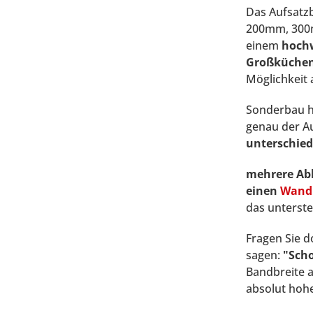
Das Aufsatzb
200mm, 300m
einem
hochw
Großküchen
Möglichkeit 
Sonderbau h
genau der Au
unterschied
mehrere Ab
einen
Wand
das unterst
Fragen Sie d
sagen:
"Scho
Bandbreite 
absolut hoh