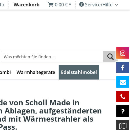
to
Warenkorb
0,00 € *
Service/Hilfe
Kombi
Warmhaltegeräte
Edelstahlmöbel
de von Scholl Made in
 Ablagen, aufgeständerten
d mit Wärmestrahler als
Pass.