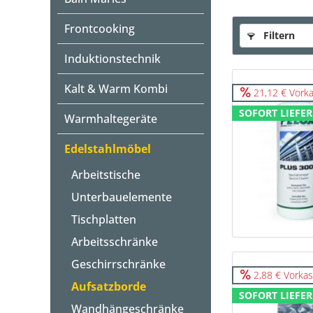
Frontcooking
Filtern
Induktionstechnik
Kalt & Warm Kombi
21,12 € Vorka
SOFORT LIEFER
Warmhaltegeräte
Edelstahlmöbel
Arbeitstische
Unterbauelemente
Tischplatten
Arbeitsschränke
Geschirrschränke
2,88 € Vorkas
Aufsatzborde
SOFORT LIEFER
Wandhängeschränke