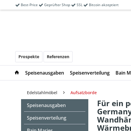
Best-Price
Geprüfter Shop
SSL
Bitcoin akzeptiert
Prospekte
Referenzen
Speisenausgaben
Speisenverteilung
Bain M
Edelstahlmöbel
Aufsatzborde
Für ein 
Speisenausgaben
Germany;
Wandhäng
Speisenverteilung
Wärmebrü
Bain Maries