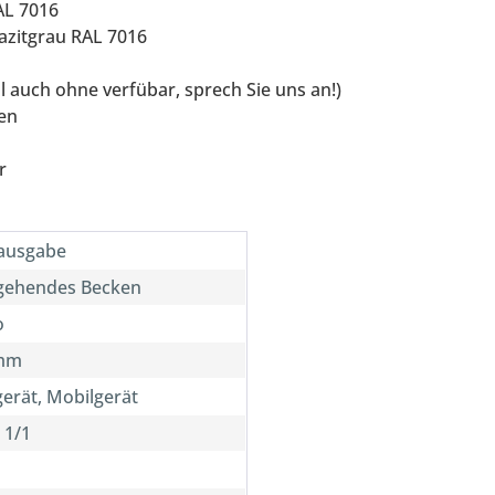
AL 7016
razitgrau RAL 7016
al auch ohne verfübar, sprech Sie uns an!)
len
r
usgabe
gehendes Becken
o
mm
erät, Mobilgerät
 1/1