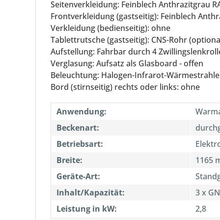
Seitenverkleidung: Feinblech Anthrazitgrau R
Frontverkleidung (gastseitig): Feinblech Anth
Verkleidung (bedienseitig): ohne
Tablettrutsche (gastseitig): CNS-Rohr (option
Aufstellung: Fahrbar durch 4 Zwillingslenkrol
Verglasung: Aufsatz als Glasboard - offen
Beleuchtung: Halogen-Infrarot-Wärmestrahle
Bord (stirnseitig) rechts oder links: ohne
Anwendung:
Warma
Beckenart:
durch
Betriebsart:
Elektr
Breite:
1165 
Geräte-Art:
Standg
Inhalt/Kapazität:
3 x GN
Leistung in kW:
2,8