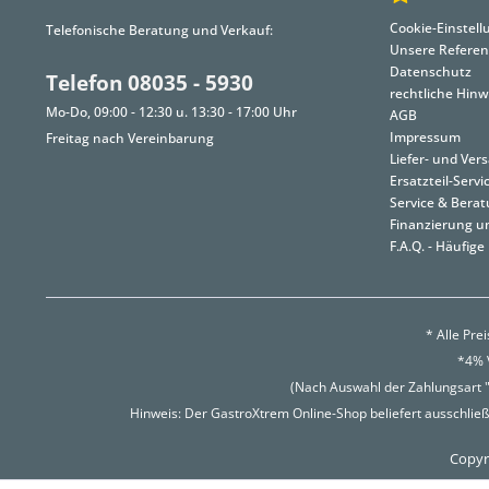
Cookie-Einstel
Telefonische Beratung und Verkauf:
Unsere Refere
Datenschutz
Telefon 08035 - 5930
rechtliche Hinw
Mo-Do, 09:00 - 12:30 u. 13:30 - 17:00 Uhr
AGB
Impressum
Freitag nach Vereinbarung
Liefer- und Ve
Ersatzteil-Servi
Service & Bera
Finanzierung u
F.A.Q. - Häufige
* Alle Pre
*4% V
(Nach Auswahl der Zahlungsart "
Hinweis: Der GastroXtrem Online-Shop beliefert ausschließ
Copyri