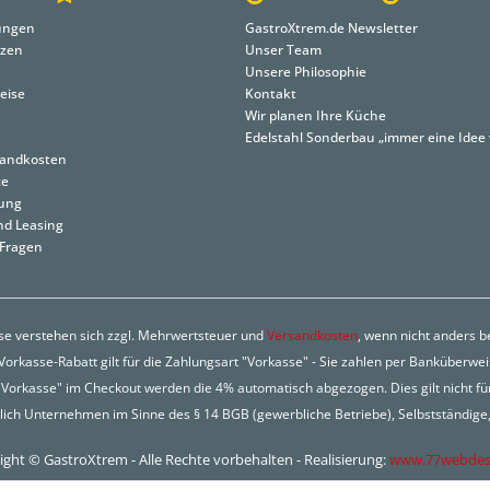
lungen
GastroXtrem.de Newsletter
nzen
Unser Team
Unsere Philosophie
eise
Kontakt
Wir planen Ihre Küche
Edelstahl Sonderbau „immer eine Idee 
rsandkosten
ce
tung
nd Leasing
 Fragen
ise verstehen sich zzgl. Mehrwertsteuer und
Versandkosten
, wenn nicht anders 
orkasse-Rabatt gilt für die Zahlungsart "Vorkasse" - Sie zahlen per Banküberwe
Vorkasse" im Checkout werden die 4% automatisch abgezogen. Dies gilt nicht fü
lich Unternehmen im Sinne des § 14 BGB (gewerbliche Betriebe), Selbstständige, 
ght © GastroXtrem - Alle Rechte vorbehalten - Realisierung:
www.77webdes