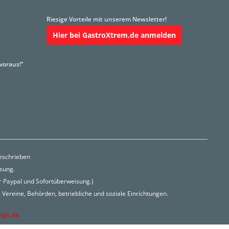
Riesige Vorteile mit unserem Newsletter!
Hier bei GastroXtrem.de anmelden
voraus!“
beschrieben
isung.
r Paypal und Sofortüberweisung.)
Vereine, Behörden, betriebliche und soziale Einrichtungen.
ign.de