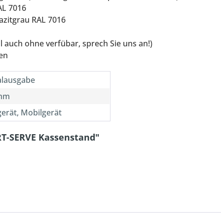
AL 7016
razitgrau RAL 7016
al auch ohne verfübar, sprech Sie uns an!)
len
alausgabe
mm
erät, Mobilgerät
RT-SERVE Kassenstand"