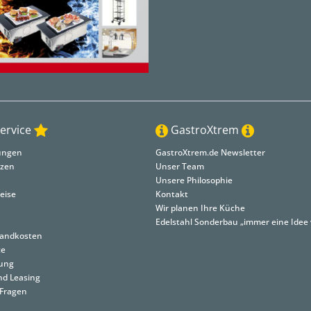
ervice
GastroXtrem
lungen
GastroXtrem.de Newsletter
nzen
Unser Team
Unsere Philosophie
eise
Kontakt
Wir planen Ihre Küche
Edelstahl Sonderbau „immer eine Idee 
rsandkosten
ce
tung
nd Leasing
 Fragen