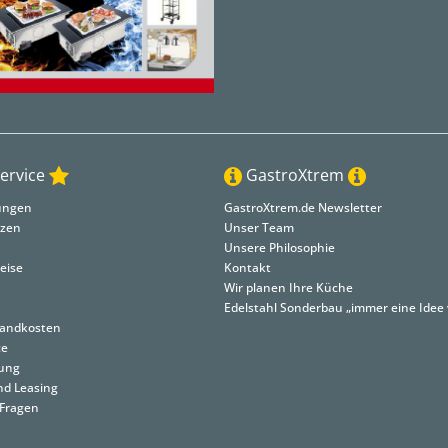
ervice
GastroXtrem
lungen
GastroXtrem.de Newsletter
nzen
Unser Team
Unsere Philosophie
eise
Kontakt
Wir planen Ihre Küche
Edelstahl Sonderbau „immer eine Idee 
rsandkosten
ce
tung
nd Leasing
 Fragen