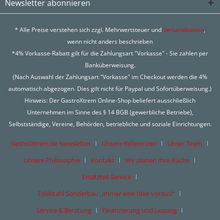
Newsletter abonnieren
* Alle Preise verstehen sich zzgl. Mehrwertsteuer und
Versandkosten
,
wenn nicht anders beschrieben
*4% Vorkasse-Rabatt gilt für die Zahlungsart "Vorkasse" - Sie zahlen per
Banküberweisung.
(Nach Auswahl der Zahlungsart "Vorkasse" im Checkout werden die 4%
automatisch abgezogen. Dies gilt nicht für Paypal und Sofortüberweisung.)
Hinweis: Der GastroXtrem Online-Shop beliefert ausschließlich
Unternehmen im Sinne des § 14 BGB (gewerbliche Betriebe),
Selbstständige, Vereine, Behörden, betriebliche und soziale Einrichtungen.
GastroXtrem.de Newsletter
Unsere Referenzen
Unser Team
Unsere Philosophie
Kontakt
Wir planen Ihre Küche
Ersatzteil-Service
Edelstahl Sonderbau „immer eine Idee voraus!“
Service & Beratung
Finanzierung und Leasing