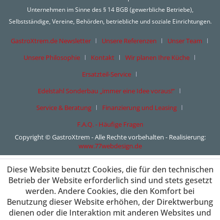
Unternehmen im Sinne des § 14 BGB (gewerbliche Betriebe),
Selbstständige, Vereine, Behörden, betriebliche und soziale Einrichtungen.
GastroXtrem.de Newsletter
Unsere Referenzen
Unser Team
Unsere Philosophie
Kontakt
Wir planen Ihre Küche
Ersatzteil-Service
Edelstahl Sonderbau „immer eine Idee voraus!“
Service & Beratung
Finanzierung und Leasing
F.A.Q. - Häufige Fragen
Copyright © GastroXtrem - Alle Rechte vorbehalten - Realisierung:
www.77webdesign.de
Diese Website benutzt Cookies, die für den technischen
Betrieb der Website erforderlich sind und stets gesetzt
werden. Andere Cookies, die den Komfort bei
Benutzung dieser Website erhöhen, der Direktwerbung
dienen oder die Interaktion mit anderen Websites und