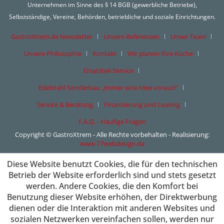
Unternehmen im Sinne des § 14 BGB (gewerbliche Betriebe),
Selbstständige, Vereine, Behörden, betriebliche und soziale Einrichtungen.
GastroXtrem.de Newsletter
Unsere Referenzen
Unser Team
Unsere Philosophie
Kontakt
Wir planen Ihre Küche
Ersatzteil-Service
Edelstahl Sonderbau „immer eine Idee voraus!“
Service & Beratung
Finanzierung und Leasing
F.A.Q. - Häufige Fragen
Copyright © GastroXtrem - Alle Rechte vorbehalten - Realisierung:
www.77webdesign.de
Diese Website benutzt Cookies, die für den technischen
Betrieb der Website erforderlich sind und stets gesetzt
werden. Andere Cookies, die den Komfort bei
Benutzung dieser Website erhöhen, der Direktwerbung
dienen oder die Interaktion mit anderen Websites und
sozialen Netzwerken vereinfachen sollen, werden nur