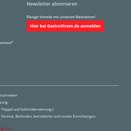
Newsletter abonnieren
Riesige Vorteile mit unserem Newsletter!
Hier bei GastroXtrem.de anmelden
voraus!“
beschrieben
isung.
r Paypal und Sofortüberweisung.)
Vereine, Behörden, betriebliche und soziale Einrichtungen.
ign.de