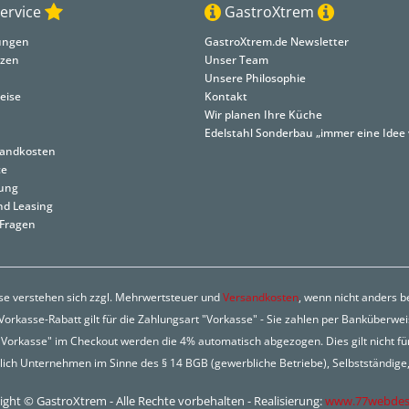
ervice
GastroXtrem
lungen
GastroXtrem.de Newsletter
nzen
Unser Team
Unsere Philosophie
eise
Kontakt
Wir planen Ihre Küche
Edelstahl Sonderbau „immer eine Idee 
rsandkosten
ce
tung
nd Leasing
 Fragen
ise verstehen sich zzgl. Mehrwertsteuer und
Versandkosten
, wenn nicht anders 
orkasse-Rabatt gilt für die Zahlungsart "Vorkasse" - Sie zahlen per Banküberwe
Vorkasse" im Checkout werden die 4% automatisch abgezogen. Dies gilt nicht fü
lich Unternehmen im Sinne des § 14 BGB (gewerbliche Betriebe), Selbstständige, 
ght © GastroXtrem - Alle Rechte vorbehalten - Realisierung:
www.77webdes