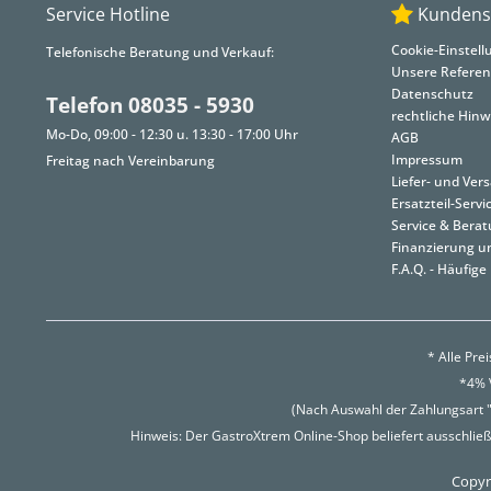
Service Hotline
Kundens
Cookie-Einstel
Telefonische Beratung und Verkauf:
Unsere Refere
Datenschutz
Telefon 08035 - 5930
rechtliche Hinw
Mo-Do, 09:00 - 12:30 u. 13:30 - 17:00 Uhr
AGB
Impressum
Freitag nach Vereinbarung
Liefer- und Ve
Ersatzteil-Servi
Service & Bera
Finanzierung u
F.A.Q. - Häufige
* Alle Pre
*4% V
(Nach Auswahl der Zahlungsart "
Hinweis: Der GastroXtrem Online-Shop beliefert ausschließ
Copyri