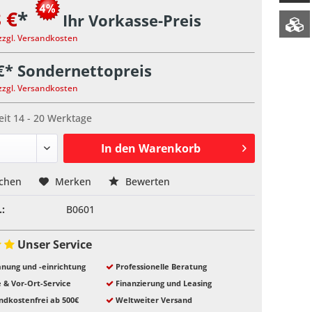
 €
*
Ihr Vorkasse-Preis
zzgl. Versandkosten
€* Sondernettopreis
zzgl. Versandkosten
eit 14 - 20 Werktage
In den
Warenkorb
ichen
Merken
Bewerten
.:
B0601
Unser Service
nung und -einrichtung
Professionelle Beratung
e & Vor-Ort-Service
Finanzierung und Leasing
ndkostenfrei ab 500€
Weltweiter Versand