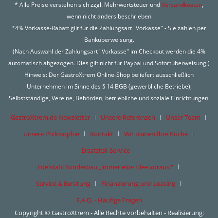
* Alle Preise verstehen sich zzgl. Mehrwertsteuer und
Versandkosten
,
wenn nicht anders beschrieben
*4% Vorkasse-Rabatt gilt für die Zahlungsart "Vorkasse" - Sie zahlen per
Banküberweisung.
(Nach Auswahl der Zahlungsart "Vorkasse" im Checkout werden die 4%
automatisch abgezogen. Dies gilt nicht für Paypal und Sofortüberweisung.)
Hinweis: Der GastroXtrem Online-Shop beliefert ausschließlich
Unternehmen im Sinne des § 14 BGB (gewerbliche Betriebe),
Selbstständige, Vereine, Behörden, betriebliche und soziale Einrichtungen.
GastroXtrem.de Newsletter
Unsere Referenzen
Unser Team
Unsere Philosophie
Kontakt
Wir planen Ihre Küche
Ersatzteil-Service
Edelstahl Sonderbau „immer eine Idee voraus!“
Service & Beratung
Finanzierung und Leasing
F.A.Q. - Häufige Fragen
Copyright © GastroXtrem - Alle Rechte vorbehalten - Realisierung: