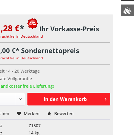
,28 €
*
Ihr Vorkasse-Preis
frachtfrei in Deutschland
,00 €* Sondernettopreis
frachtfrei in Deutschland
eit 14 - 20 Werktage
te Vollgarantie
andkostenfreie Lieferung!
In den
Warenkorb
ichen
Merken
Bewerten
.:
Z1507
:
14 kg