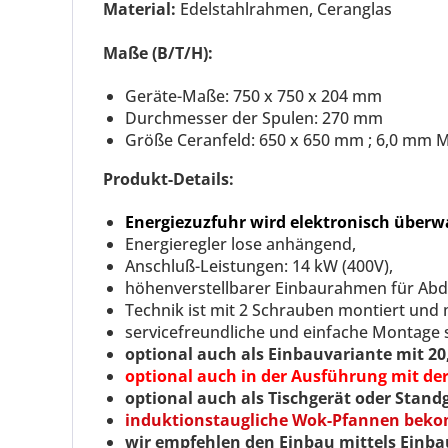
Material:
Edelstahlrahmen, Ceranglas
Maße (B/T/H):
Geräte-Maße: 750 x 750 x 204 mm
Durchmesser der Spulen: 270 mm
Größe Ceranfeld: 650 x 650 mm ; 6,0 mm M
Produkt-Details:
Energiezuzfuhr wird elektronisch überw
Energieregler lose anhängend,
Anschluß-Leistungen: 14 kW (400V),
höhenverstellbarer Einbaurahmen für Abd
Technik ist mit 2 Schrauben montiert und
servicefreundliche und einfache Montage 
optional auch als Einbauvariante mit 2
optional auch in der Ausführung mit de
optional auch als Tischgerät oder Standg
induktionstaugliche Wok-Pfannen bekom
wir empfehlen den Einbau mittels Einbau