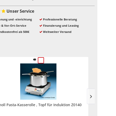
Unser Service
nung und -einrichtung
Professionelle Beratung
e & Vor-Ort-Service
Finanzierung und Leasing
ndkostenfrei ab 500€
Weltweiter Versand
holl Pasta-Kasserolle , Topf für Induktion Z0140
Sc