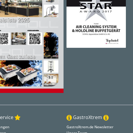
ervice
GastroXtrem
lungen
GastroXtrem.de Newsletter
nzen
Unser Team