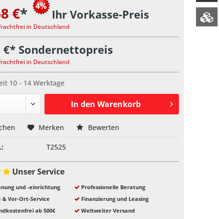
8 €
*
Ihr Vorkasse-Preis
frachtfrei in Deutschland
 €* Sondernettopreis
frachtfrei in Deutschland
eit 10 - 14 Werktage
In den
Warenkorb
ichen
Merken
Bewerten
.:
T2525
Unser Service
nung und -einrichtung
Professionelle Beratung
e & Vor-Ort-Service
Finanzierung und Leasing
ndkostenfrei ab 500€
Weltweiter Versand