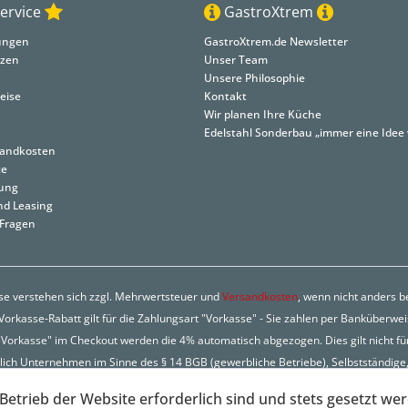
ervice
GastroXtrem
lungen
GastroXtrem.de Newsletter
nzen
Unser Team
Unsere Philosophie
eise
Kontakt
Wir planen Ihre Küche
Edelstahl Sonderbau „immer eine Idee 
rsandkosten
ce
tung
nd Leasing
 Fragen
ise verstehen sich zzgl. Mehrwertsteuer und
Versandkosten
, wenn nicht anders 
orkasse-Rabatt gilt für die Zahlungsart "Vorkasse" - Sie zahlen per Banküberwe
Vorkasse" im Checkout werden die 4% automatisch abgezogen. Dies gilt nicht fü
lich Unternehmen im Sinne des § 14 BGB (gewerbliche Betriebe), Selbstständige, 
Betrieb der Website erforderlich sind und stets gesetzt we
ght © GastroXtrem - Alle Rechte vorbehalten - Realisierung:
www.77webdes