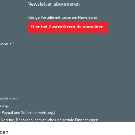
Newsletter abonnieren
Riesige Vorteile mit unserem Newsletter!
Hier bei GastroXtrem.de anmelden
voraus!“
beschrieben
isung.
r Paypal und Sofortüberweisung.)
Vereine, Behörden, betriebliche und soziale Einrichtungen.
rden.
ign.de